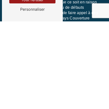
dommages au fil du temps, que ce soit en raison
de l'usure, des intempéries ou de défauts
Personnaliser
d'installation. Il est important de faire appel à des
professionnels comme Bompays Couverture
pour réparer rapidement les zingueries
défectueuses et éviter les problèmes
d'infiltration.
ENTRETIEN ET NETTOYAGE DES ÉLÉMENTS DE
ZINGUERIE
Pour assurer la longévité de vos gouttières et
autres éléments de zinguerie, un entretien
régulier est nécessaire. Bompays Couverture
propose des services de nettoyage et d'entretien
pour prévenir les obstructions, les fuites et les
dégradations.
Contactez Bompays Couverture pour vos
besoins en zinguerie à Gourhel
Si vous recherchez des professionnels qualifiés