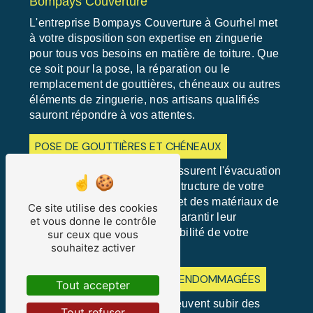
Bompays Couverture
L'entreprise Bompays Couverture à Gourhel met
à votre disposition son expertise en zinguerie
pour tous vos besoins en matière de toiture. Que
ce soit pour la pose, la réparation ou le
remplacement de gouttières, chéneaux ou autres
éléments de zinguerie, nos artisans qualifiés
sauront répondre à vos attentes.
POSE DE GOUTTIÈRES ET CHÉNEAUX
Les gouttières et chéneaux assurent l'évacuation
des eaux de pluie loin de la structure de votre
bâtiment. Une pose correcte et des matériaux de
Ce site utilise des cookies
qualité sont essentiels pour garantir leur
et vous donne le contrôle
efficacité et prolonger la durabilité de votre
sur ceux que vous
souhaitez activer
toiture.
RÉPARATION DE ZINGUERIES ENDOMMAGÉES
Tout accepter
Les éléments de zinguerie peuvent subir des
Tout refuser